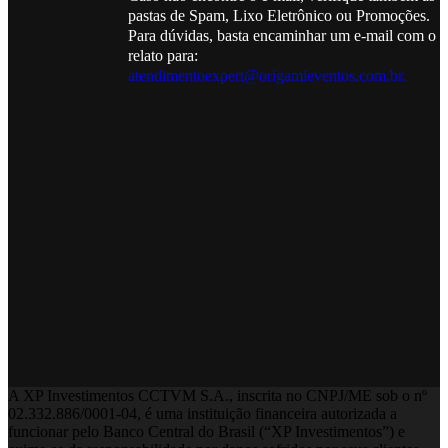
pastas de Spam, Lixo Eletrônico ou Promoções.
Para dúvidas, basta encaminhar um e-mail com o 
relato para:
atendimentoexpert@origamieventos.com.br.
A XP Investimentos CCTVM S.A., inscrita no CNPJ/ME sob o nº
02.332.886/0001-­04, é uma instituição financeira autorizada a
funcionar pelo Banco Central do Brasil (“XP Investimentos”) e