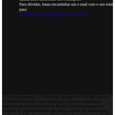
Para dúvidas, basta encaminhar um e-mail com o seu relato
para:
atendimentoexpert@origamieventos.com.br.
A XP Investimentos CCTVM S.A., inscrita no CNPJ/ME sob o nº
02.332.886/0001-­04, é uma instituição financeira autorizada a
funcionar pelo Banco Central do Brasil (“XP Investimentos”) e
exime-se de responsabilidade por danos sofridos por seus clientes,